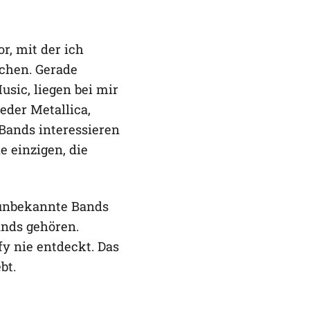
r, mit der ich
achen. Gerade
usic, liegen bei mir
weder Metallica,
Bands interessieren
e einzigen, die
 unbekannte Bands
ands gehören.
fy nie entdeckt. Das
bt.