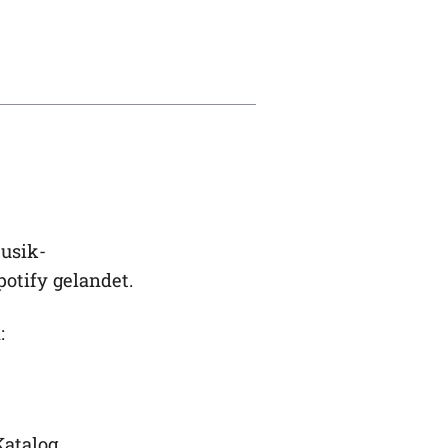
usik-
otify gelandet.
:
Katalog