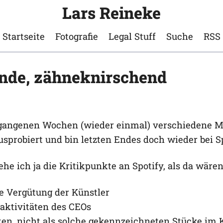
Lars Reineke
Startseite
Fotografie
Legal Stuff
Suche
RSS
nde, zähneknirschend
rgangenen Wochen (wieder einmal) verschiedene M
sprobiert und bin letzten Endes doch wieder bei Sp
he ich ja die Kritikpunkte an Spotify, als da wären
e Vergütung der Künstler
saktivitäten des CEOs
ten, nicht als solche gekennzeichneten Stücke im 