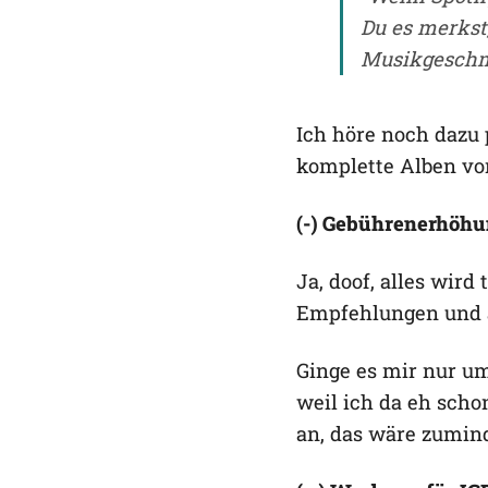
Du es merkst,
Musikgeschm
Ich höre noch dazu 
komplette Alben von
(-) Gebührenerhöh
Ja, doof, alles wir
Empfehlungen und al
Ginge es mir nur u
weil ich da eh scho
an, das wäre zumin